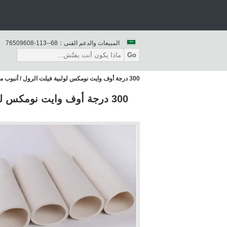
المبيعات والدعم الفنى：
86--311-80690567
Go
300 درجة أوف وايت نومكس لولبية فيلت الرول / أنبوب منطقة درجة الحرارة المتوسطة للألومنيوم
300 درجة أوف وايت نومكس ل