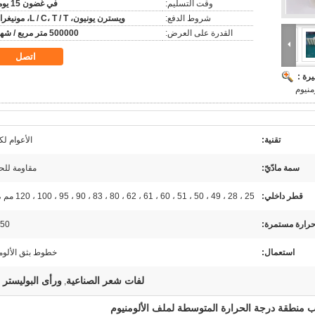
وقت التسليم:
في غضون 15 يوما
شروط الدفع:
ويسترن يونيون، L / C، T / T، مونيغرام
القدرة على العرض:
500000 متر مربع / شهر
اتصل
رة :
منيوم
تقنية:
الأعوام ل
سمة مادّيّ:
مقاومة للح
قطر داخلي:
25 ، 28 ، 49 ، 50 ، 51 ، 60 ، 61 ، 62 ، 80 ، 83 ، 90 ، 95 ، 100 ، 120 مم ، إلخ.
حرارة مستمرة:
50 ℃
استعمال:
خطوط بثق الألوم
لفات شعر الصناعية
ورأى البوليستر إ
,