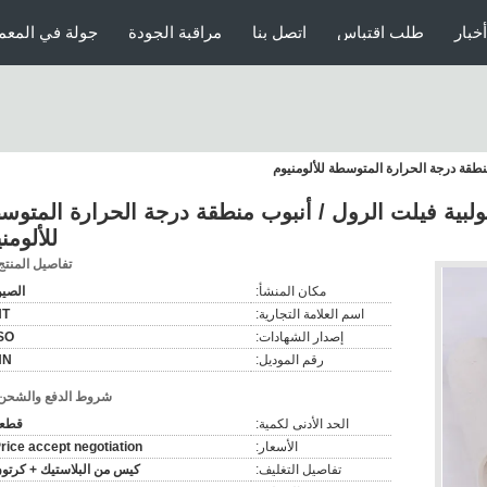
أخبار
طلب اقتباس
اتصل بنا
مراقبة الجودة
جولة في المعم
ولبية فيلت الرول / أنبوب منطقة درجة الحرارة المتوس
للألومن
تفاصيل المنتج
مكان المنشأ:
الصي
اسم العلامة التجارية:
HT
إصدار الشهادات:
SO
رقم الموديل:
HN
شروط الدفع والشحن
الحد الأدنى لكمية:
قطع
الأسعار:
rice accept negotiation
تفاصيل التغليف:
كيس من البلاستيك + كرتو