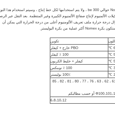
تبلغ درجة الحرارة المقاومة لأسطوانة شعر Nomex حوالي 300 be ، ولا يتم استخدامها لكل خط إنتاج ، وسيتم استخدام هذا الن
الألمنيوم لإنتاج صفائح الألمنيوم الكبيرة وغير المنتظمة. بعد النقل عبر الر
ا تزال درجة حرارة ملف تعريف الألومنيوم أعلى من درجة الحرارة التي يمكن أن
من بكرة البوليستر.
للون
تكوين
PBO خارج + كيفلر
100 ٪ كيفلر
كيفلر + خليط الكربون
100 ٪ نومكس
100٪ بوليستر
23 ، 25 ، 494950 ، 61 ، 62 ، 63 ، 76 ، 77 ، 80 ، 81 ، 82 ، 85
 أو حسب مطالبكم
6،8،10،12