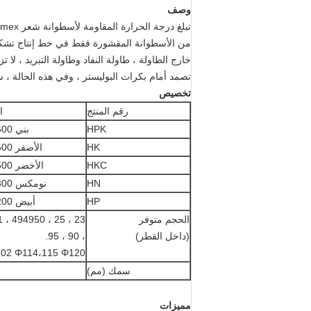
وصف
من الأسطوانة المقشورة فقط في خط إنتاج تشكيلات 
خارج الطاولة ، طاولة النفاد وطاولة التبريد ، ل
تصمد أمام بكرات البوليستر ، وفي هذه الحالة ، ستكون بكرة Nomex أكثر عملية 
تخصيص
رقم المنتج
ا
HPK
بني 600 ℃
HK
الأصفر 500 ℃
HKC
الأخضر 500 ℃
HN
نومكس 300 ℃
HP
أبيض 200 ℃
الحجم متوفر
(داخل القطر)
، 90 ، 95.
Φ100،101،102 Φ114،115 Φ120
سمك (مم)
مميزات