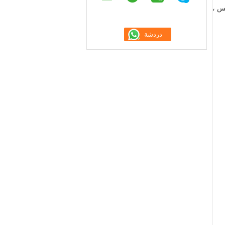
ملس ،