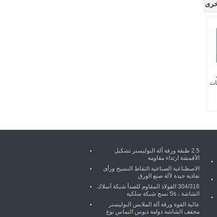
خرى
ر
ات
2.5 طبقة ورقة آلة البوليستر تشكيل
الأقمشة ارتداء مقاومة
الاصطناعية الصناعية التقاط النسيج ورأى
نفاذية جيدة لآلة صنع الورق
304/316 الفولاذ المقاوم للصدأ شبكة أسلاك
الشاشة ، Ss نسج شبكة سلكية
عالية القوة ورقة آلة الملابس البوليستر
مجفف الشاشة دوامة دبوس التماس نوع