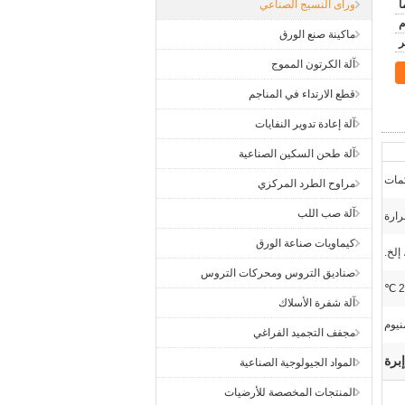
ورأى النسيج الصناعي
ماكينة صنع الورق
آلة الكرتون المموج
قطع الارتداء في المناجم
آلة إعادة تدوير النفايات
آلة طحن السكين الصناعية
كمات
مراوح الطرد المركزي
آلة صب اللب
رارة
كيماويات صناعة الورق
صناديق التروس ومحركات التروس
2
آلة شفرة الأسلاك
نيوم
مجفف التجميد الفراغي
برة
المواد الجيولوجية الصناعية
المنتجات المخصصة للأرضيات