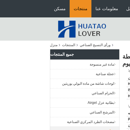
ل
معلومات عنا
منتجات
مسكن
ورأى النسيج الصناعي
المنتجات
منزل
جميع المنتجات
طة
يوم
مادة غير منسوجة
:
عجلة صناعية
ن
لوحات شاشة من مادة البولي يوريثين
I
الحزام الصناعي
بطانية عزل Airgel
:
المرشح الصناعي
ه
P
مضخات الطرد المركزي الصناعية
ن