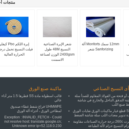
منتجات أ
12mm سمك Monforts آلة
شعر الإبرة الصناعية
إبرة اللكم Pbo كيفل
Sanforizing شعر
النسيج 48M طول
فيلت النسيج تحمل درج
ب
2400gsm الوزن لصناعة
الحرارة العالية
الاسمنت
ى النسيج الصناعي
ماكينة صنع الورق
أو فتحة من الفولاذ المقاوم للصدأ سلة
قالب اسطوانة مادة SS قطرها 1.5 متر أداء
ة التدفق الداخل والخارج في شاشة
عالي
 صنع اللب
UHMWPE فراغ شفط غطاء صندوق
SGS قطع غيار ماكينات الورق نفايات الورق
لمطاحن الورق ، أجزاء آلة الورق
دة تدوير معدات اللب سلة شاشة الضغط
Exception : INVALID_FETCH - Could
شعرت 260c درجة حرارة الصناعات مقاومة
not resolve host: translate.google.cn;
ام النسيج حزام لآلة الطباعة
Unknown error ip=52.118.0.230