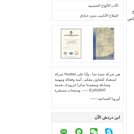
آلات الألواح الخشبية
وع
إصلاح الأنابيب بدون خنادق
صاص
شركة Huatao هي شركة جيدة جدا ، وأنا على
استعداد للتعاون معكم ، آمنة وفعالة ومهنية
وصادقة وسعيدة! شكرا لتزويدك بخدمة
ومنتجات مستقرة. ----- EUROPAT
—— أوروبا الصناعية
ابن دردش الآن