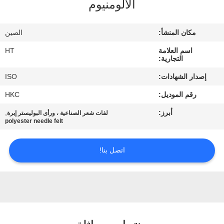
الألومنيوم
مراقبة
الجودة
مكان المنشأ:
الصين
اسم العلامة
HT
اتصل
التجارية:
بنا
إصدار الشهادات:
ISO
رقم الموديل:
HKC
أخبار
أبرز:
,
لفات شعر الصناعية ، ورأى البوليستر إبرة
polyester needle felt
اطلب
اتصل بنا!
اقتباس
خريطة
الموقع