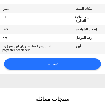
مراقبة
مكان المنشأ:
الصين
الجودة
اسم العلامة
HT
التجارية:
اتصل
إصدار الشهادات:
ISO
بنا
رقم الموديل:
HHT
أبرز:
,
لفات شعر الصناعية ، ورأى البوليستر إبرة
أخبار
polyester needle felt
اطلب
اتصل بنا!
اقتباس
خريطة
الموقع
منتجات مماثلة