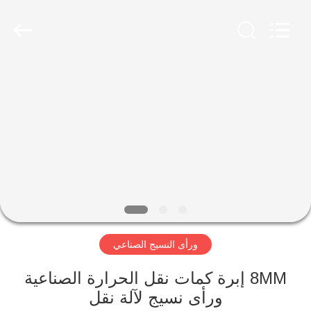
2026
HUATAO
LOVER
LTD.
All
Rights
Reserved.
مسكن
منتجات
معلومات
عنا
جولة
ورأى النسيج الصناعي
في
المعمل
8MM إبرة كمات نقل الحرارة الصناعية
ورأى نسيج لآلة نقل