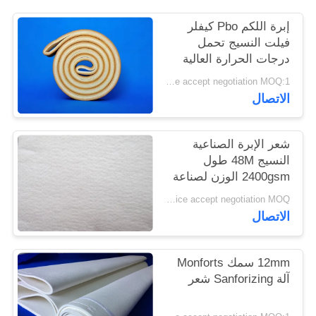
PRIVACY
إبرة اللكم Pbo كيفلر
POLICY
فيلت النسيج تحمل
درجات الحرارة العالية
Price accept negotiation MOQ:1 متر مربع
الاتصال
شعر الإبرة الصناعية
النسيج 48M طول
2400gsm الوزن لصناعة
الاسمنت
Price accept negotiation MOQ:جهاز كمبيوتر واحد
الاتصال
12mm سمك Monforts
آلة Sanforizing شعر