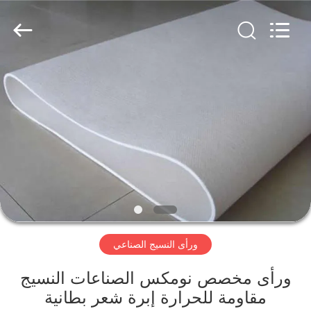
2026
HUATAO
LOVER
LTD.
All
Rights
Reserved.
مسكن
منتجات
معلومات
عنا
جولة
ورأى النسيج الصناعي
في
المعمل
ورأى مخصص نومكس الصناعات النسيج
مقاومة للحرارة إبرة شعر بطانية