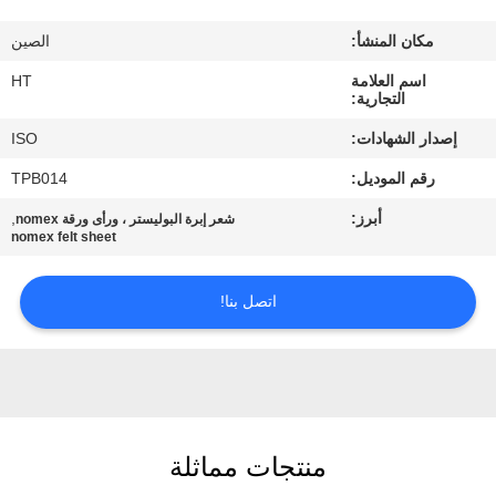
مراقبة
مكان المنشأ:
الصين
الجودة
اسم العلامة
HT
التجارية:
اتصل
إصدار الشهادات:
ISO
بنا
رقم الموديل:
TPB014
أبرز:
,
شعر إبرة البوليستر ، ورأى ورقة nomex
أخبار
nomex felt sheet
اطلب
اتصل بنا!
اقتباس
خريطة
الموقع
منتجات مماثلة