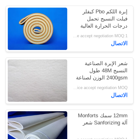
PRIVACY
إبرة اللكم Pbo كيفلر
POLICY
فيلت النسيج تحمل
درجات الحرارة العالية
Price accept negotiation MOQ:1 متر مربع
الاتصال
شعر الإبرة الصناعية
النسيج 48M طول
2400gsm الوزن لصناعة
الاسمنت
Price accept negotiation MOQ:جهاز كمبيوتر واحد
الاتصال
12mm سمك Monforts
آلة Sanforizing شعر