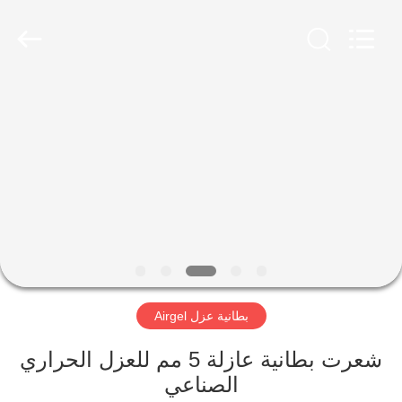
2026
HUATAO
LOVER
LTD.
All
Rights
Reserved.
مسكن
منتجات
معلومات
عنا
جولة
بطانية عزل Airgel
في
المعمل
شعرت بطانية عازلة 5 مم للعزل الحراري
الصناعي