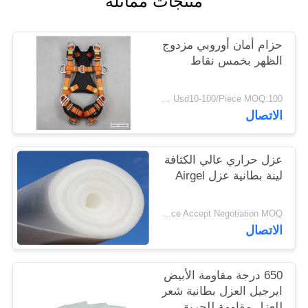
منتجات مماثلة
PRIVACY
POLICY
حزام أمان أوروبي مزدوج
الظهر بخمس نقاط
Usd10-100/Piece MOQ:100 قطعة
الاتصال
عزل حراري عالي الكثافة
لينة بطانية عزل Airgel
Price Accept Negotiation MOQ:واحد لف
الاتصال
650 درجة مقاومة الأبيض
ايرجيل العزل بطانية شعر
للعزل مقاومة للحريق