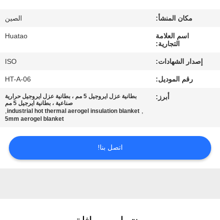
مراقبة
مكان المنشأ:
الصين
الجودة
اسم العلامة
Huatao
التجارية:
اتصل
إصدار الشهادات:
ISO
بنا
رقم الموديل:
HT-A-06
أبرز:
بطانية عزل ايروجيل 5 مم ، بطانية عزل ايروجيل حرارية
أخبار
صناعية ، بطانية ايرجيل 5 مم
,
,
industrial hot thermal aerogel insulation blanket
5mm aerogel blanket
اطلب
اتصل بنا!
اقتباس
خريطة
الموقع