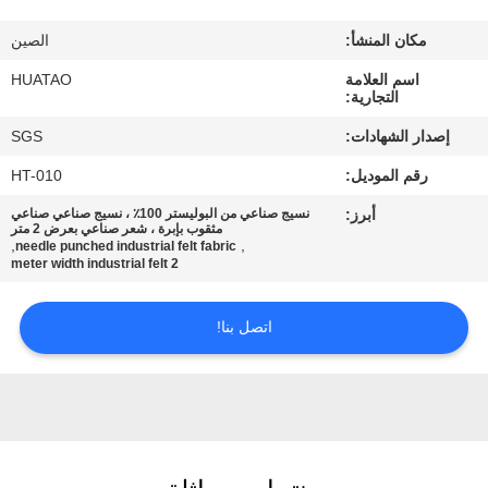
مراقبة
مكان المنشأ:
الصين
الجودة
اسم العلامة
HUATAO
التجارية:
اتصل
إصدار الشهادات:
SGS
بنا
رقم الموديل:
HT-010
أبرز:
نسيج صناعي من البوليستر 100٪ ، نسيج صناعي صناعي
أخبار
مثقوب بإبرة ، شعر صناعي بعرض 2 متر
,
,
needle punched industrial felt fabric
2 meter width industrial felt
اطلب
اتصل بنا!
اقتباس
خريطة
الموقع