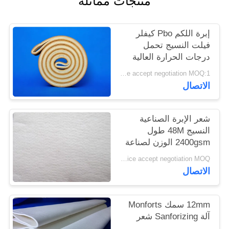
منتجات مماثلة
PRIVACY
POLICY
إبرة اللكم Pbo كيفلر
فيلت النسيج تحمل
درجات الحرارة العالية
Price accept negotiation MOQ:1 متر مربع
الاتصال
شعر الإبرة الصناعية
النسيج 48M طول
2400gsm الوزن لصناعة
الاسمنت
Price accept negotiation MOQ:جهاز كمبيوتر واحد
الاتصال
12mm سمك Monforts
آلة Sanforizing شعر