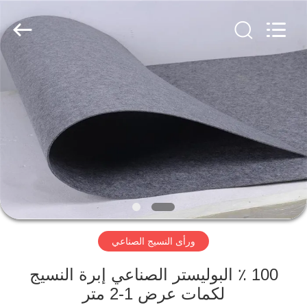
2026
HUATAO
LOVER
LTD.
All
Rights
Reserved.
مسكن
منتجات
معلومات
عنا
جولة
ورأى النسيج الصناعي
في
المعمل
100 ٪ البوليستر الصناعي إبرة النسيج
لكمات عرض 1-2 متر