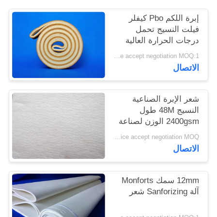
PRIVACY
إبرة اللكم Pbo كيفلر
POLICY
فيلت النسيج تحمل
درجات الحرارة العالية
Price accept negotiation MOQ:1 متر مربع
الاتصال
شعر الإبرة الصناعية
النسيج 48M طول
2400gsm الوزن لصناعة
الاسمنت
Price accept negotiation MOQ:جهاز كمبيوتر واحد
الاتصال
12mm سمك Monforts
آلة Sanforizing شعر