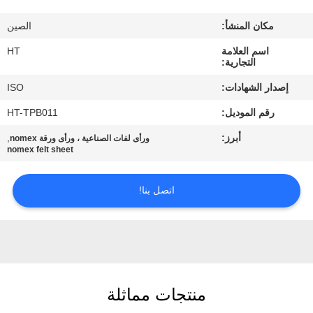
مراقبة
مكان المنشأ:
الصين
الجودة
اسم العلامة
HT
التجارية:
اتصل
إصدار الشهادات:
ISO
بنا
رقم الموديل:
HT-TPB011
أبرز:
,
ورأى لفات الصناعية ، ورأى ورقة nomex
أخبار
nomex felt sheet
اطلب
اتصل بنا!
اقتباس
خريطة
الموقع
منتجات مماثلة