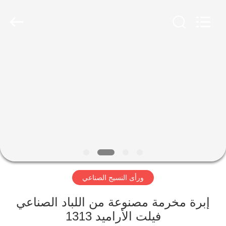
2026
HUATAO
LOVER
LTD.
All
Rights
Reserved.
مسكن
منتجات
معلومات
عنا
جولة
ورأى النسيج الصناعي
في
المعمل
إبرة مخرمة مصنوعة من اللباد الصناعي
فيلت الأراميد 1313