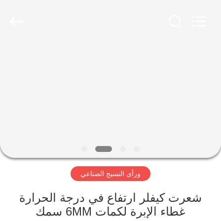
2026
HUATAO
LOVER
LTD.
All
Rights
Reserved.
مسكن
منتجات
معلومات
عنا
جولة
ورأى النسيج الصناعي
في
المعمل
شعرت كيفلر ارتفاع في درجة الحرارة
غطاء الإبرة لكمات 6MM سمك