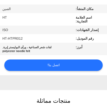
مراقبة
مكان المنشأ:
الصين
الجودة
اسم العلامة
HT
التجارية:
اتصل
إصدار الشهادات:
ISO
بنا
رقم الموديل:
HT-HTPR012
أبرز:
,
لفات شعر الصناعية ، ورأى البوليستر إبرة
أخبار
polyester needle felt
اطلب
اتصل بنا!
اقتباس
خريطة
الموقع
منتجات مماثلة