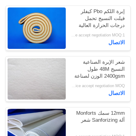
PRIVACY
إبرة اللكم Pbo كيفلر
POLICY
فيلت النسيج تحمل
درجات الحرارة العالية
Price accept negotiation MOQ:1 متر مربع
الاتصال
شعر الإبرة الصناعية
النسيج 48M طول
2400gsm الوزن لصناعة
الاسمنت
Price accept negotiation MOQ:جهاز كمبيوتر واحد
الاتصال
12mm سمك Monforts
آلة Sanforizing شعر