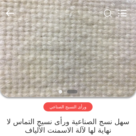
2026
HUATAO
LOVER
LTD.
All
Rights
Reserved.
مسكن
منتجات
معلومات
عنا
جولة
ورأى النسيج الصناعي
في
المعمل
سهل نسج الصناعية ورأى نسيج التماس لا
نهاية لها لآلة الاسمنت الألياف