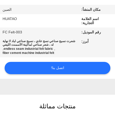
مراقبة
مكان المنشأ:
الصين
الجودة
اسم العلامة
HUATAO
التجارية:
اتصل
رقم الموديل:
FC Felt-003
بنا
أبرز:
شعرت نسيج صناعي نسج عادي ، نسيج صناعي لباد لا نهاية
له ، شعر صناعي لماكينة الأسمنت الليفي
,
,
endless seam industrial felt fabric
أخبار
fiber cement machine industrial felt
اتصل بنا!
اطلب
اقتباس
خريطة
الموقع
منتجات مماثلة