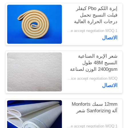
PRIVACY
إبرة اللكم Pbo كيفلر
POLICY
فيلت النسيج تحمل
درجات الحرارة العالية
Price accept negotiation MOQ:1 متر مربع
الاتصال
شعر الإبرة الصناعية
النسيج 48M طول
2400gsm الوزن لصناعة
الاسمنت
Price accept negotiation MOQ:جهاز كمبيوتر واحد
الاتصال
12mm سمك Monforts
آلة Sanforizing شعر
Price accept negotiation MOQ:1 قطعة