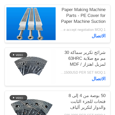
PRIVACY
Paper Making Machine
POLICY
Parts - PE Cover for
Paper Machine Suction
Box
Price accept negotiation MOQ:1 مجموعة
الاتصال
شرائح تكرير سماكة 30
مم مع صلابة 63HRC
لمزيل اهتزاز MDF /
HDF
1500USD PER SET MOQ:1 مجموعة
الاتصال
50 بوصة من 4 إلى 8
فتحات للجزء الثابت
والدوار لتكرير ألياف
MDF وتعزيز القدرة