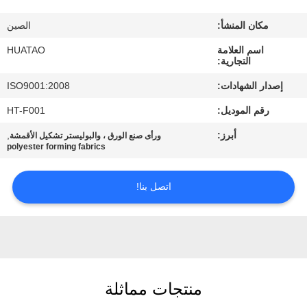
مراقبة
مكان المنشأ:
الصين
الجودة
اسم العلامة
HUATAO
التجارية:
اتصل
إصدار الشهادات:
ISO9001:2008
بنا
رقم الموديل:
HT-F001
أبرز:
,
ورأى صنع الورق ، والبوليستر تشكيل الأقمشة
أخبار
polyester forming fabrics
اطلب
اتصل بنا!
اقتباس
خريطة
الموقع
منتجات مماثلة