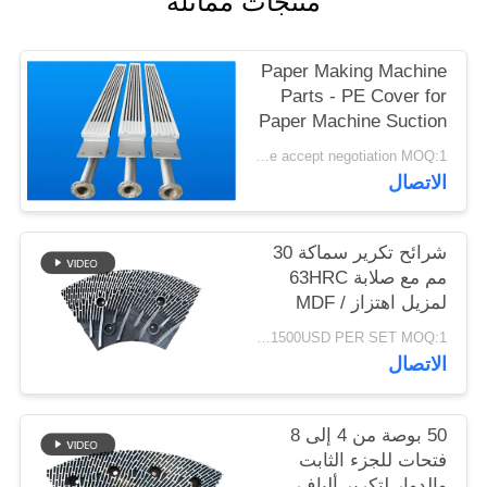
منتجات مماثلة
PRIVACY
POLICY
Paper Making Machine
Parts - PE Cover for
Paper Machine Suction
Box
Price accept negotiation MOQ:1 مجموعة
الاتصال
شرائح تكرير سماكة 30
مم مع صلابة 63HRC
لمزيل اهتزاز MDF /
HDF
1500USD PER SET MOQ:1 مجموعة
الاتصال
50 بوصة من 4 إلى 8
فتحات للجزء الثابت
والدوار لتكرير ألياف