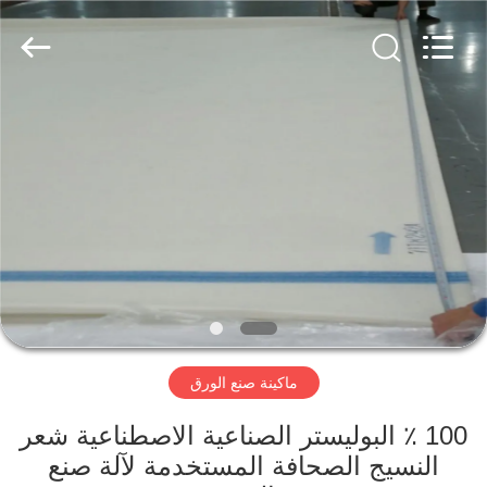
2026
HUATAO
LOVER
LTD.
All
Rights
Reserved.
مسكن
منتجات
معلومات
عنا
جولة
ماكينة صنع الورق
في
المعمل
100 ٪ البوليستر الصناعية الاصطناعية شعر
النسيج الصحافة المستخدمة لآلة صنع