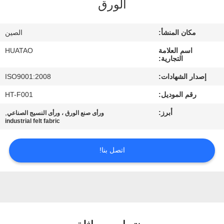
الورق
مراقبة
الجودة
مكان المنشأ:
الصين
اسم العلامة
HUATAO
اتصل
التجارية:
بنا
إصدار الشهادات:
ISO9001:2008
رقم الموديل:
HT-F001
أخبار
أبرز:
,
ورأى صنع الورق ، ورأى النسيج الصناعي
industrial felt fabric
اطلب
اتصل بنا!
اقتباس
خريطة
الموقع