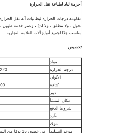
أحزمة لباد لطباعة نقل الحرارة
مناسب جدًا لجميع أنواع آلات العلامة التجارية.
تخصيص
مواد
درجة الحرارة
220 درجة مئوية ~ 20 درجة مئوية
الألوان
كثافة
2800 جم / م 2 - 
دور
مكان المنشأ
شروط الدفع
طَرد
موك
موعد التسليم
في غضون 15 يومًا من التسليم بعد استلام المبلغ المدفوع