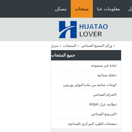
ل
معلومات عنا
منتجات
مسكن
ورأى النسيج الصناعي
المنتجات
منزل
جميع المنتجات
مادة غير منسوجة
عجلة صناعية
لوحات شاشة من مادة البولي يوريثين
الحزام الصناعي
بطانية عزل Airgel
المرشح الصناعي
مضخات الطرد المركزي الصناعية