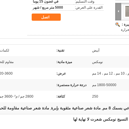
وقت التسليم:
في غضون 15 يوما
القدرة على العرض:
5000 متر مربع / شهر
اتصل
رة :
حرارة
أبيض
تقنية:
لكمات 
نومكس
ميزة مادية:
مقاوم للح
عرض:
20-3600 ملم
1800-50000 مم
درجة حرارة مستمرة:
250
كثافة:
2800 جم / م² -3600 جم / م²
 بسمك 8 مم
مادة شعر صناعية مثقوبة بإبرة
مادة شعر صناعية مقاومة للحر
,
,
النسيج نومكس شعرت لا نهاية لها