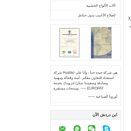
آلات الألواح الخشبية
إصلاح الأنابيب بدون خنادق
لا
اهي
شركة Huatao هي شركة جيدة جدا ، وأنا على
استعداد للتعاون معكم ، آمنة وفعالة ومهنية
وصادقة وسعيدة! شكرا لتزويدك بخدمة
ومنتجات مستقرة. ----- EUROPAT
—— أوروبا الصناعية
ابن دردش الآن