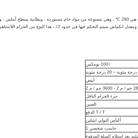
مقاومة درجات الحرارة لبطانيات آلة نقل الحرارة هي 260 ℃ ، وهي مصنوعة من مواد خام مستوردة ، وبطانية بسطح أملس ، و
تجول ، ولا تنطلق ، ولا لدغ ، وعمر خدمة طويل ، ومعدل انكماش سيتم التحكم فيها في حدود 2٪ ، هذا النوع من الحزام اللامتن
100٪ نومكس
أبيض
3600 جم / م 2
جزء الحزام الناقل
الصين
T / T الدفع
أكياس البولي ايثيلين
حاسب شخصي 1