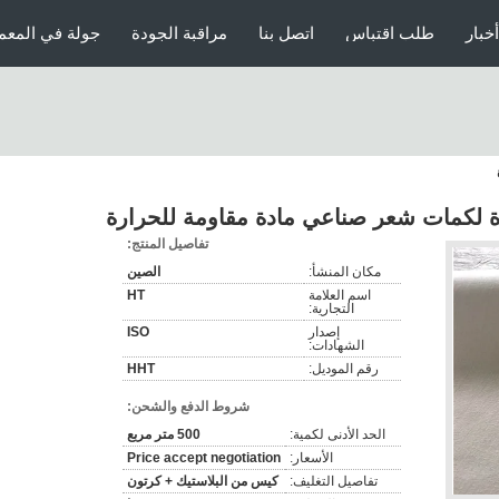
أخبار
طلب اقتباس
اتصل بنا
مراقبة الجودة
جولة في المعم
تفاصيل المنتج:
مكان المنشأ:
الصين
اسم العلامة
HT
التجارية:
إصدار
ISO
الشهادات:
رقم الموديل:
HHT
شروط الدفع والشحن:
الحد الأدنى لكمية:
500 متر مربع
الأسعار:
Price accept negotiation
تفاصيل التغليف:
كيس من البلاستيك + كرتون