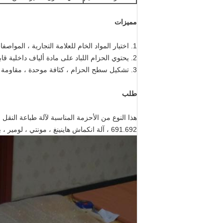
مميزات
1. اختيار المواد الخام للعلامة التجارية ، المواصفات العامة لها درجة حرارة 16-180 درجة مئوية و 220-250 درجة مئوية.
2. يحتوي الحزام اللباد على مادة ألياف داخلية قابلة للتقلص بالحرارة ، وسوف يتقلص اللباد تلقائيًا بعد التسخين ، ويتم لفه بإحكام.
3. تشكيل سطح الحزام ، كثافة موحدة ، مقاومة جيدة ، حياة عمل طويلة.
طلب
هذا النوع من الأحزمة المناسبة لآلة طباعة النقل 
691.692 ، آلة انكماش هاينينغ ، مونتي ، لومير ، باتر ، ستورك ، فوتانيت ، جيسنر إلخ.