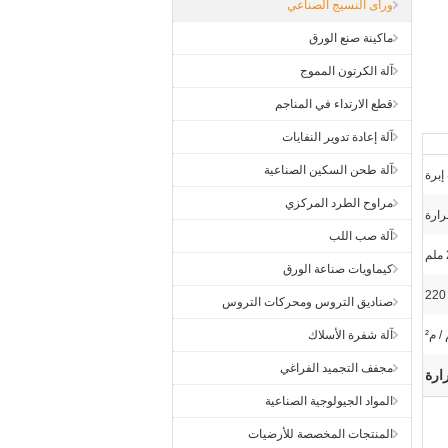
ورأى النسيج الصناعي
ماكينة صنع الورق
آلة الكرتون المموج
قطع الارتداء في المناجم
آلة إعادة تدوير النفايات
آلة طحن السكين الصناعية
إبرة
مراوح الطرد المركزي
رارة
آلة صب اللب
كيماويات صناعة الورق
220
صناديق التروس ومحركات التروس
آلة شفرة الأسلاك
مجفف التجميد الفراغي
ارة
المواد الجيولوجية الصناعية
المنتجات المخصصة للأرضيات