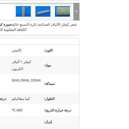
شعر كيفلر الألياف الصناعية بكرة النسيج عالية
صورة كبي
الكثافة المقاومة لل
اللون:
الأصفر
كيفلر + ألياف
مواد:
الكربون
6mm, 8mm, 10mm
سماكة:
الطول:
كما مطالبكم
درجة
درجة حرارة الذروة:
480 ℃
إبراز: