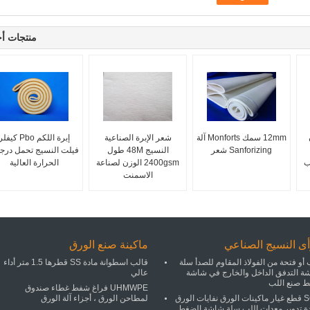
منتجات أ
12mm سمك Monforts آلة
شعر الإبرة الصناعية
إبرة اللكم Pbo كيفل
Sanforizing شعر
النسيج 48M طول
فيلت النسيج تحمل درج
ب
2400gsm الوزن لصناعة
الحرارة العالية
الاسمنت
ى النسيج الصناعي
ماكينة صنع الورق
أو فتحة من الفولاذ المقاوم للصدأ سلة
قالب اسطوانة مادة SS قطرها 1.5 متر أداء
ة التدفق الداخل والخارج في شاشة
عالي
 صنع اللب
UHMWPE فراغ شفط غطاء صندوق
SGS قطع غيار ماكينات الورق نفايات الورق
لمطاحن الورق ، أجزاء آلة الورق
دة تدوير معدات اللب سلة شاشة الضغط