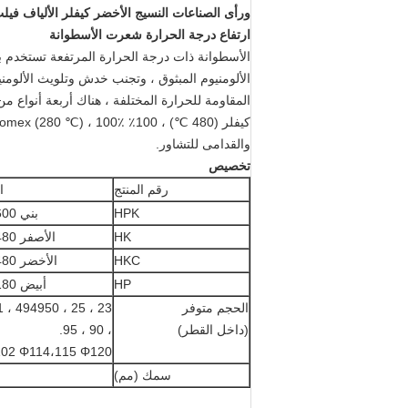
ورأى الصناعات النسيج الأخضر كيفلر الألياف فيل
ارتفاع درجة الحرارة شعرت الأسطوانة
الأسطوانة ذات درجة الحرارة المرتفعة تستخدم 
الألومنيوم المبثوق ، وتجنب خدش وتلويث الألومن
والقدامى للتشاور.
تخصيص
رقم المنتج
ا
HPK
بني 600 ℃
HK
الأصفر 480 ℃
HKC
الأخضر 480 ℃
HP
أبيض 180 ℃
الحجم متوفر
(داخل القطر)
، 90 ، 95.
Φ100،101،102 Φ114،115 Φ120
سمك (مم)