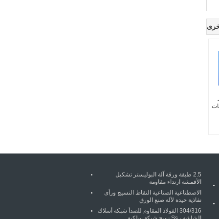
خرى
ر
ات
2.5 طبقة ورقة آلة البوليستر تشكيل
الأقمشة ارتداء مقاومة
الاصطناعية الصناعية التقاط النسيج ورأى
نفاذية جيدة لآلة صنع الورق
304/316 الفولاذ المقاوم للصدأ شبكة أسلاك
الشاشة ، Ss نسج شبكة سلكية