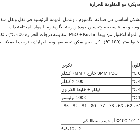
ت بكرة مع المقاومة للحرارة
بشكل أساسي في صناعة الألمنيوم ، وتتمثل المهمة الرئيسية في نقل ونقل مل
يوم ، وحماية سطحه وتحسين جودة ودرجة الألومنيوم. المواد المختلفة ذات
كيفلر (480 ℃) ، 100٪ Nomex (280 ℃) ، 100٪ بوليستر (180 ℃) . كل حجم يمكن تخصيصها وفقا لجهازك ، نرحب العملاء 
للون
تكوين
3MM PBO خارج + 7MM كيفلر
100 ٪ كيفلر
كيفلر + خليط الكربون
100٪ بوليستر
23 ، 25 ، 494950 ، 61 ، 62 ، 63 ، 76 ، 77 ، 80 ، 81 ، 82 ، 85
 أو حسب مطالبكم
6،8،10،12