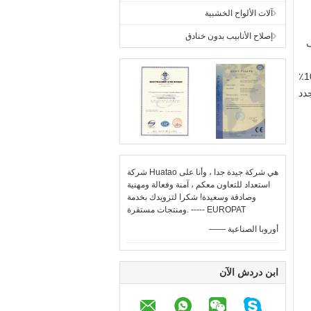
آلات الألواح الخشبية
إصلاح الأنابيب بدون خنادق
ف
المقاومة للحرارة المختلفة ، هناك أربعة أنواع من المواد للاختيار من بينها: PBO + Kevlar (مقاومة درجات الحرارة 600 ℃) ، 100٪
الجدد
شركة Huatao هي شركة جيدة جدا ، وأنا على
استعداد للتعاون معكم ، آمنة وفعالة ومهنية
وصادقة وسعيدة! شكرا لتزويدك بخدمة
ومنتجات مستقرة. ----- EUROPAT
—— أوروبا الصناعية
ابن دردش الآن