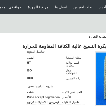
أخبار
طلب اقتباس
اتصل بنا
مراقبة الجودة
جولة في المعم
مقاومة للحرارة
كرة النسيج عالية الكثافة المقاومة للحرارة
تفاصيل المنتج:
مكان المنشأ:
الصين
اسم العلامة
HT
التجارية:
إصدار
ISO
الشهادات:
رقم الموديل:
HHK
شروط الدفع والشحن:
الحد الأدنى لكمية:
قطعه
الأسعار:
Price accept negotiation
تفاصيل التغليف:
كيس من البلاستيك + كرتون