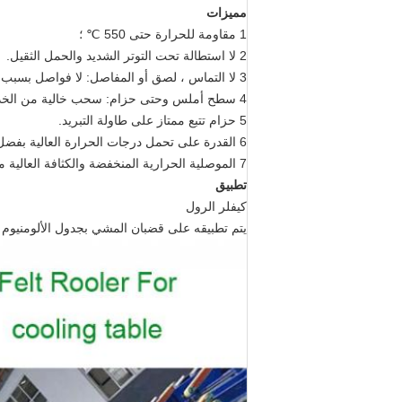
مميزات
1 مقاومة للحرارة حتى 550 ℃ ؛
2 لا استطالة تحت التوتر الشديد والحمل الثقيل.
3 لا التماس ، لصق أو المفاصل: لا فواصل بسبب منطقة ضعيفة ، بنية عالية الكثافة ؛
4 سطح أملس وحتى حزام: سحب خالية من الخدش.
5 حزام تتبع ممتاز على طاولة التبريد.
6 القدرة على تحمل درجات الحرارة العالية بفضل مجموعة من ألياف الأراميد التي تم تطريزها على قماش قاعدة لا نهاية لها ؛
7 الموصلية الحرارية المنخفضة والكثافة العالية مع مقاومة جيدة للتآكل وخاصية مقاومة الصدمات في ظل الظروف القاسية ؛
تطبيق
كيفلر الرول
يتم تطبيقه على قضبان المشي بجدول الألومنيوم ا