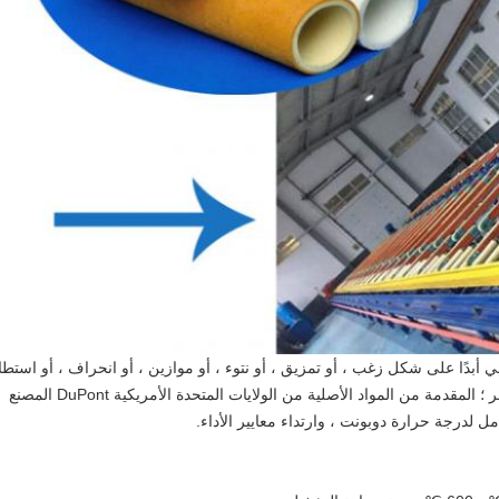
 أبدًا على شكل زغب ، أو تمزيق ، أو نتوء ، أو موازين ، أو انحراف ، أو استطال
أو تشوه ، أو تلوث الألمنيوم ، أو غيرها من الظواهر ؛ المقدمة من المواد الأصلية من الولايات المتحدة الأمريكية DuPont المصنع
مل لدرجة حرارة دوبونت ، وارتداء معايير الأداء.