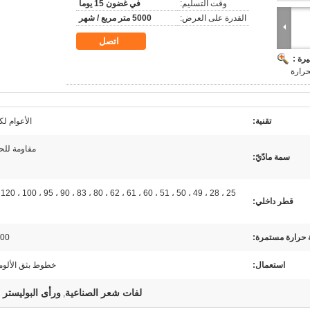
وقت التسليم:
في غضون 15 يوما
القدرة على العرض:
5000 متر مربع / شهر
اتصل
رة :
حرارة
تقنية:
الأعوام ل
مقاومة للح
سمة مادّيّ:
25 ،
قطر داخلي:
 حرارة مستمرة:
00 ℃
استعمال:
خطوط بثق الألوم
لفات شعر الصناعية
ورأى البوليستر إ
,