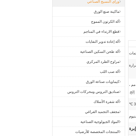
ورأى النسيج الصناعي
ماكينة صنع الورق
آلة الكرتون المموج
قطع الارتداء في المناجم
آلة إعادة تدوير النفايات
آلة طحن السكين الصناعية
كمات
مراوح الطرد المركزي
رارة
آلة صب اللب
كيماويات صناعة الورق
 28 ، 49 ، 50 ، 51 ، 60 ، 61 ، 62 ، 80 ، 83 ، 90 ، 95 ، 100 ، 120 مم ،
صناديق التروس ومحركات التروس
إلخ.
آلة شفرة الأسلاك
3
مجفف التجميد الفراغي
نيوم
المواد الجيولوجية الصناعية
برة
المنتجات المخصصة للأرضيات