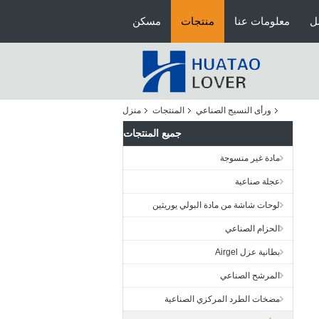
ل
معلومات عنا
منتجات
مسكن
ورأى النسيج الصناعي
المنتجات
منزل
جميع المنتجات
مادة غير منسوجة
عجلة صناعية
لوحات شاشة من مادة البولي يوريثين
الحزام الصناعي
بطانية عزل Airgel
المرشح الصناعي
مضخات الطرد المركزي الصناعية