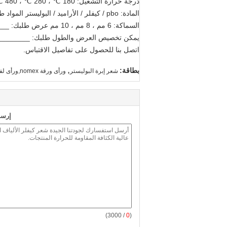
درجة حرارة التشغيل: 180 ℃ ، 280 ℃ ، 480 ℃ ، 600 ℃ درجة حرارة التشغيل: _____
المادة: pbo / كيفلر / الأراميد / البوليستر المواد طلبك: __________
السماكة: 6 مم ، 8 مم ، 10 مم عرض طلبك: ____________
يمكن تخصيص العرض والطول طلبك: _______
اتصل بنا للحصول على تفاصيل الاقتباس.
,
بطاقة:
شعر إبرة البوليستر
ورأى ورقة nomex,ورأى لفات الصناعية
إرسا
/ 3000)
0
(