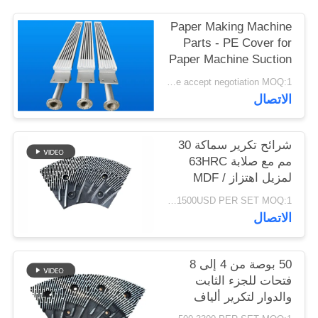
PRIVACY
Paper Making Machine
POLICY
Parts - PE Cover for
Paper Machine Suction
Box
Price accept negotiation MOQ:1 مجموعة
الاتصال
شرائح تكرير سماكة 30
مم مع صلابة 63HRC
لمزيل اهتزاز MDF /
HDF
1500USD PER SET MOQ:1 مجموعة
الاتصال
50 بوصة من 4 إلى 8
فتحات للجزء الثابت
والدوار لتكرير ألياف
MDF وتعزيز القدرة