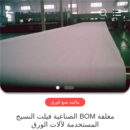
2026
HUATAO
LOVER
LTD.
All
Rights
Reserved.
مسكن
منتجات
معلومات
عنا
جولة
ماكينة صنع الورق
في
المعمل
مغلفة BOM الصناعية فيلت النسيج
المستخدمة لآلات الورق