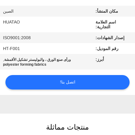
مراقبة
مكان المنشأ:
الصين
الجودة
اسم العلامة
HUATAO
التجارية:
اتصل
إصدار الشهادات:
ISO9001:2008
بنا
رقم الموديل:
HT-F001
أبرز:
,
ورأى صنع الورق ، والبوليستر تشكيل الأقمشة
أخبار
polyester forming fabrics
اطلب
اتصل بنا!
اقتباس
خريطة
الموقع
منتجات مماثلة