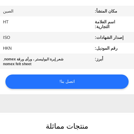
مراقبة
مكان المنشأ:
الصين
الجودة
اسم العلامة
HT
التجارية:
اتصل
إصدار الشهادات:
ISO
بنا
رقم الموديل:
HKN
أبرز:
,
شعر إبرة البوليستر ، ورأى ورقة nomex
أخبار
nomex felt sheet
اطلب
اتصل بنا!
اقتباس
خريطة
الموقع
منتجات مماثلة