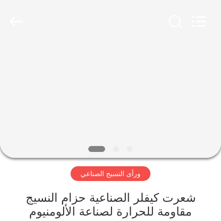
2026
HUATAO
LOVER
LTD.
All
Rights
Reserved.
مسكن
منتجات
معلومات
عنا
جولة
ورأى النسيج الصناعي
في
المعمل
شعرت كيفلر الصناعية حزام النسيج
مقاومة للحرارة لصناعة الألومنيوم