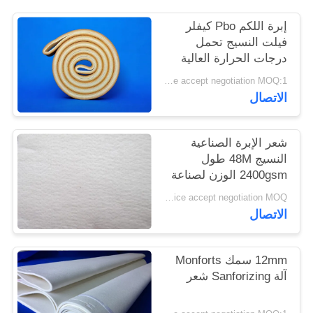
PRIVACY
إبرة اللكم Pbo كيفلر
POLICY
فيلت النسيج تحمل
درجات الحرارة العالية
Price accept negotiation MOQ:1 متر مربع
الاتصال
شعر الإبرة الصناعية
النسيج 48M طول
2400gsm الوزن لصناعة
الاسمنت
Price accept negotiation MOQ:جهاز كمبيوتر واحد
الاتصال
12mm سمك Monforts
آلة Sanforizing شعر