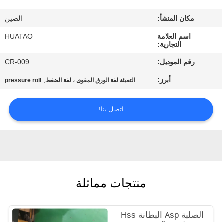
مراقبة
مكان المنشأ:
الصين
الجودة
اسم العلامة
HUATAO
التجارية:
اتصل
رقم الموديل:
CR-009
بنا
أبرز:
,
التعبئة لفة الورق المقوى ، لفة الضغط
pressure roll
أخبار
اتصل بنا!
اطلب
اقتباس
منتجات مماثلة
خريطة
الموقع
الصلبة Asp البطانة Hss