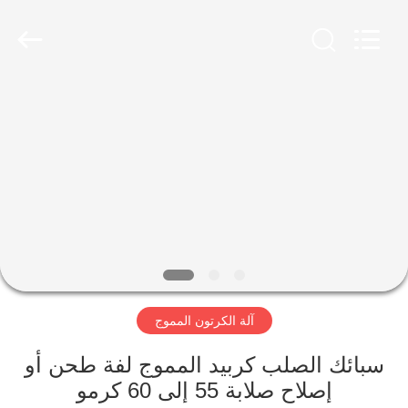
2026
HUATAO
LOVER
LTD.
All
Rights
Reserved.
مسكن
منتجات
معلومات
عنا
جولة
آلة الكرتون المموج
في
المعمل
سبائك الصلب كربيد المموج لفة طحن أو
إصلاح صلابة 55 إلى 60 كرمو