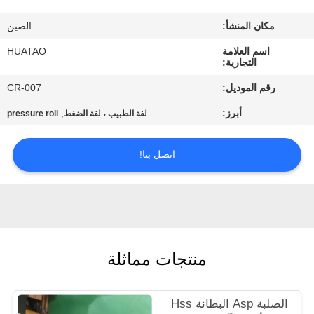
مراقبة
مكان المنشأ:
الصين
الجودة
اسم العلامة
HUATAO
التجارية:
اتصل
رقم الموديل:
CR-007
بنا
أبرز:
,
لفة الطبيب ، لفة الضغط
pressure roll
أخبار
اتصل بنا!
اطلب
اقتباس
منتجات مماثلة
خريطة
الموقع
الصلبة Asp البطانة Hss