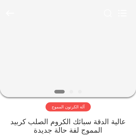
2026
HUATAO
LOVER
LTD.
All
Rights
Reserved.
مسكن
منتجات
معلومات
عنا
جولة
آلة الكرتون المموج
في
المعمل
عالية الدقة سبائك الكروم الصلب كربيد
المموج لفة حالة جديدة