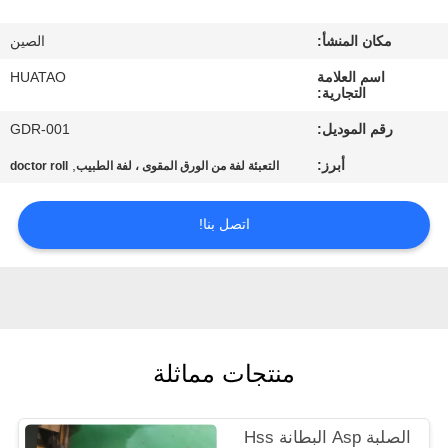
مراقبة
مكان المنشأ:
الصين
الجودة
اسم العلامة
HUATAO
التجارية:
اتصل
رقم الموديل:
GDR-001
بنا
أبرز:
,
التعبئة لفة من الورق المقوى ، لفة الطبيب
doctor roll
أخبار
اتصل بنا!
اطلب
اقتباس
خريطة
منتجات مماثلة
الموقع
الصلبة Asp البطانة Hss