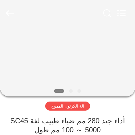
2026
HUATAO
LOVER
LTD.
All
Rights
Reserved.
مسكن
منتجات
معلومات
عنا
جولة
آلة الكرتون المموج
في
المعمل
أداء جيد 280 مم ضياء طبيب لفة SC45
100 ～ 5000 مم طول