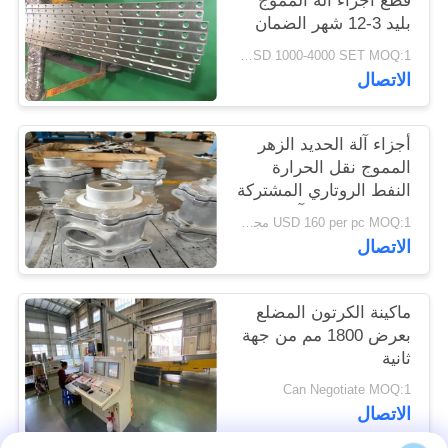
قطع أجزاء آلة المموج
PRIVACY
بليد 3-12 شهر الضمان
POLICY
USD 1000-4000 SET MOQ:1 مجموعة
الاتصال
أجزاء آلة الحديد الزهر
المموج نقل الحرارة
النفط الروتاري المشتركة
علاج مكافحة التآكل
USD 160 per pc MOQ:1 مجموعة
الاتصال
ماكينة الكرتون المضلع
بعرض 1800 مم من جهة
ثانية
Can Negotiate MOQ:1
الاتصال