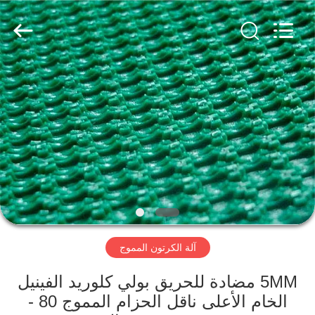
2026
HUATAO
LOVER
LTD.
All
Rights
Reserved.
مسكن
منتجات
معلومات
عنا
جولة
آلة الكرتون المموج
في
المعمل
5MM مضادة للحريق بولي كلوريد الفينيل
الخام الأعلى ناقل الحزام المموج 80 -