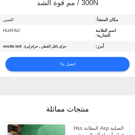
300N / مم قوة الشد
مراقبة
الجودة
مكان المنشأ:
الصين
اسم العلامة
HUATAO
اتصل
التجارية:
بنا
أبرز:
,
حزام ناقل القطن ، حزام إبرة
needle belt
أخبار
اتصل بنا!
اطلب
اقتباس
منتجات مماثلة
خريطة
الموقع
الصلبة Asp البطانة Hss