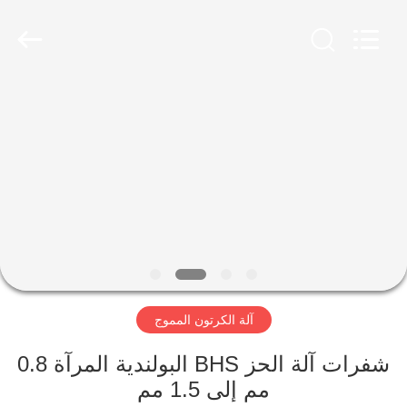
2026
HUATAO
LOVER
LTD.
All
Rights
Reserved.
مسكن
منتجات
معلومات
عنا
جولة
آلة الكرتون المموج
في
المعمل
شفرات آلة الحز BHS البولندية المرآة 0.8
مم إلى 1.5 مم