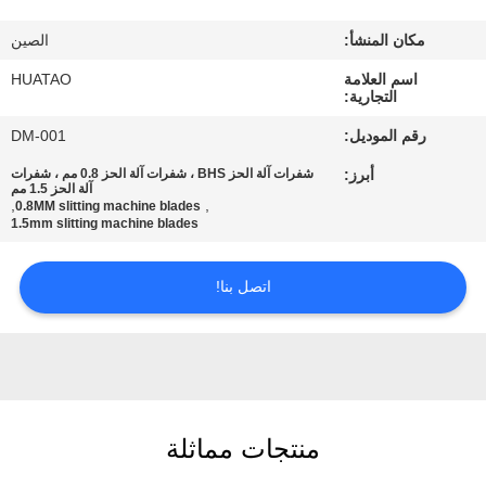
مراقبة
مكان المنشأ:
الصين
الجودة
اسم العلامة
HUATAO
التجارية:
اتصل
رقم الموديل:
DM-001
بنا
أبرز:
شفرات آلة الحز BHS ، شفرات آلة الحز 0.8 مم ، شفرات
آلة الحز 1.5 مم
,
,
0.8MM slitting machine blades
أخبار
1.5mm slitting machine blades
اتصل بنا!
اطلب
اقتباس
خريطة
الموقع
منتجات مماثلة