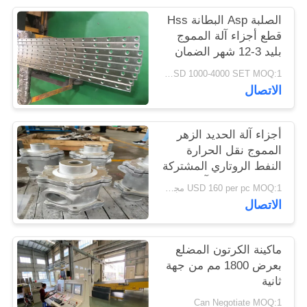
PRIVACY
الصلبة Asp البطانة Hss
POLICY
قطع أجزاء آلة المموج
بليد 3-12 شهر الضمان
USD 1000-4000 SET MOQ:1 مجموعة
الاتصال
أجزاء آلة الحديد الزهر
المموج نقل الحرارة
النفط الروتاري المشتركة
علاج مكافحة التآكل
USD 160 per pc MOQ:1 مجموعة
الاتصال
ماكينة الكرتون المضلع
بعرض 1800 مم من جهة
ثانية
Can Negotiate MOQ:1