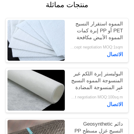
منتجات مماثلة
PRIVACY
POLICY
المموه استقرار النسيج
PET أو PP إبرة كمات
المموه الأبيض مكافحة
الشيخوخة
Price accept negotiation MOQ:1sqm
الاتصال
البوليستر إبرة اللكم غير
المنسوجة المموه النسيج
غير المنسوجة المضادة
للأكسدة
Price accept negotiation MOQ:100sq.m.
الاتصال
دائم Geosynthetic
النسيج غزل مسطح PP