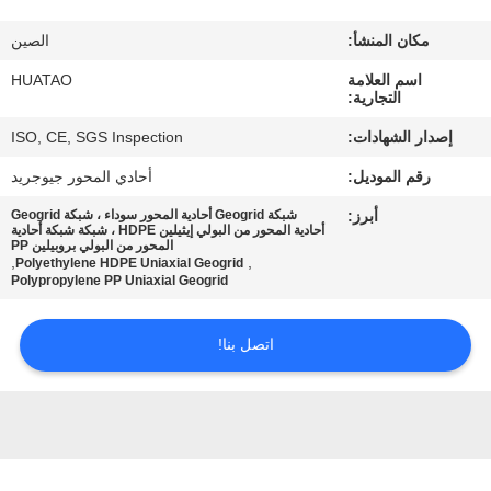
مراقبة
مكان المنشأ:
الصين
الجودة
اسم العلامة
HUATAO
التجارية:
اتصل
إصدار الشهادات:
ISO, CE, SGS Inspection
بنا
رقم الموديل:
أحادي المحور جيوجريد
أبرز:
شبكة Geogrid أحادية المحور سوداء ، شبكة Geogrid
أخبار
أحادية المحور من البولي إيثيلين HDPE ، شبكة شبكة أحادية
المحور من البولي بروبيلين PP
,
,
Polyethylene HDPE Uniaxial Geogrid
Polypropylene PP Uniaxial Geogrid
اطلب
اقتباس
اتصل بنا!
خريطة
الموقع