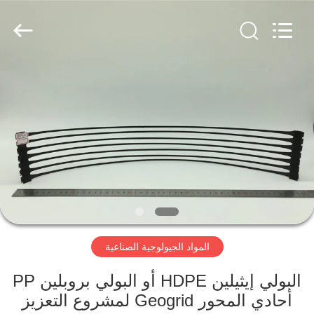
2026
HUATAO
LOVER
LTD.
All
Rights
Reserved.
مسكن
منتجات
معلومات
عنا
جولة
المواد الجيولوجية الصناعية
في
المعمل
البولي إيثيلين HDPE أو البولي بروبلين PP
أحادي المحور Geogrid لمشروع التعزيز