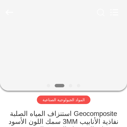
2026
HUATAO
LOVER
LTD.
All
Rights
Reserved.
مسكن
منتجات
معلومات
عنا
جولة
المواد الجيولوجية الصناعية
في
المعمل
Geocomposite استنزاف المياه الصلبة
نفاذية الأنابيب 3MM سمك اللون الأسود