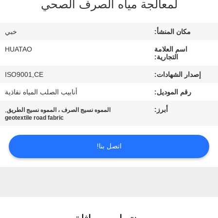
لمعالجة مياه الصرف الصحي
مراقبة
الجودة
مكان المنشأ:
خبي
اسم العلامة
HUATAO
اتصل
التجارية:
بنا
إصدار الشهادات:
ISO9001,CE
رقم الموديل:
أنابيب الصلب المياه نفاذية
أخبار
أبرز:
,
المموه نسيج الصرف ، المموه نسيج الطريق
geotextile road fabric
اطلب
اتصل بنا!
اقتباس
خريطة
الموقع