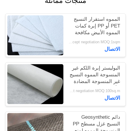
منتجات مماثلة
PRIVACY
POLICY
المموه استقرار النسيج
PET أو PP إبرة كمات
المموه الأبيض مكافحة
الشيخوخة
Price accept negotiation MOQ:1sqm
الاتصال
البوليستر إبرة اللكم غير
المنسوجة المموه النسيج
غير المنسوجة المضادة
للأكسدة
Price accept negotiation MOQ:100sq.m.
الاتصال
دائم Geosynthetic
النسيج غزل مسطح PP
المنسوجة المموه لمنع