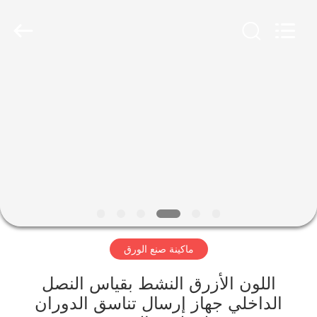
2026
HUATAO
LOVER
LTD.
All
Rights
Reserved.
مسكن
منتجات
معلومات
عنا
جولة
ماكينة صنع الورق
في
المعمل
اللون الأزرق النشط بقياس النصل
الداخلي جهاز إرسال تناسق الدوران