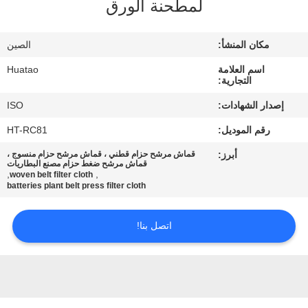
لمطحنة الورق
مراقبة
الجودة
مكان المنشأ:
الصين
اسم العلامة
Huatao
اتصل
التجارية:
بنا
إصدار الشهادات:
ISO
رقم الموديل:
HT-RC81
أخبار
أبرز:
قماش مرشح حزام قطني ، قماش مرشح حزام منسوج ،
قماش مرشح ضغط حزام مصنع البطاريات
,
,
woven belt filter cloth
اطلب
batteries plant belt press filter cloth
اقتباس
اتصل بنا!
خريطة
الموقع