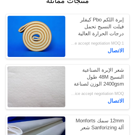
منتجات مماثلة
PRIVACY
POLICY
إبرة اللكم Pbo كيفلر
فيلت النسيج تحمل
درجات الحرارة العالية
Price accept negotiation MOQ:1 متر مربع
الاتصال
شعر الإبرة الصناعية
النسيج 48M طول
2400gsm الوزن لصناعة
الاسمنت
Price accept negotiation MOQ:جهاز كمبيوتر واحد
الاتصال
12mm سمك Monforts
آلة Sanforizing شعر