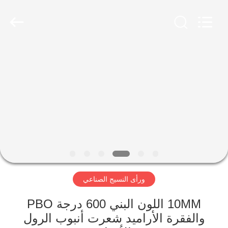
2026
HUATAO
LOVER
LTD.
All
Rights
Reserved.
مسكن
منتجات
معلومات
عنا
جولة
ورأى النسيج الصناعي
في
المعمل
10MM اللون البني 600 درجة PBO
والفقرة الأراميد شعرت أنبوب الرول