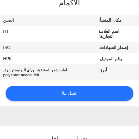
الأكمام
مراقبة
الجودة
مكان المنشأ:
الصين
اسم العلامة
HT
اتصل
التجارية:
بنا
إصدار الشهادات:
ISO
رقم الموديل:
HPK
أخبار
أبرز:
,
لفات شعر الصناعية ، ورأى البوليستر إبرة
polyester needle felt
اطلب
اتصل بنا!
اقتباس
خريطة
الموقع