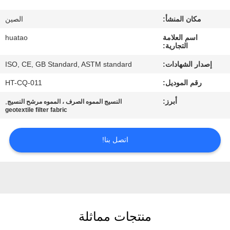
مراقبة
مكان المنشأ:
الصين
الجودة
اسم العلامة
huatao
التجارية:
اتصل
إصدار الشهادات:
ISO, CE, GB Standard, ASTM standard
بنا
رقم الموديل:
HT-CQ-011
أبرز:
,
النسيج المموه الصرف ، المموه مرشح النسيج
أخبار
geotextile filter fabric
اطلب
اتصل بنا!
اقتباس
خريطة
الموقع
منتجات مماثلة