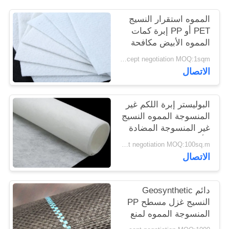
PRIVACY
المموه استقرار النسيج
POLICY
PET أو PP إبرة كمات
المموه الأبيض مكافحة
الشيخوخة
Price accept negotiation MOQ:1sqm
الاتصال
البوليستر إبرة اللكم غير
المنسوجة المموه النسيج
غير المنسوجة المضادة
للأكسدة
Price accept negotiation MOQ:100sq.m.
الاتصال
دائم Geosynthetic
النسيج غزل مسطح PP
المنسوجة المموه لمنع
نمو العشب