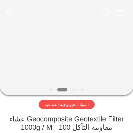
2026
HUATAO
LOVER
LTD.
All
Rights
Reserved.
مسكن
منتجات
معلومات
عنا
جولة
المواد الجيولوجية الصناعية
في
المعمل
Geocomposite Geotextile Filter غشاء
مقاومة التآكل 100 - 1000g / M